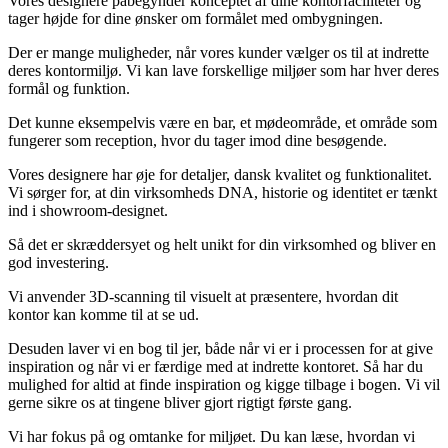
Vores designere påbegynder konceptet af dine kontorfaciliteter og
tager højde for dine ønsker om formålet med ombygningen.
Der er mange muligheder, når vores kunder vælger os til at indrette
deres kontormiljø. Vi kan lave forskellige miljøer som har hver deres
formål og funktion.
Det kunne eksempelvis være en bar, et mødeområde, et område som
fungerer som reception, hvor du tager imod dine besøgende.
Vores designere har øje for detaljer, dansk kvalitet og funktionalitet.
Vi sørger for, at din virksomheds DNA, historie og identitet er tænkt
ind i showroom-designet.
Så det er skræddersyet og helt unikt for din virksomhed og bliver en
god investering.
Vi anvender 3D-scanning til visuelt at præsentere, hvordan dit
kontor kan komme til at se ud.
Desuden laver vi en bog til jer, både når vi er i processen for at give
inspiration og når vi er færdige med at indrette kontoret. Så har du
mulighed for altid at finde inspiration og kigge tilbage i bogen. Vi vil
gerne sikre os at tingene bliver gjort rigtigt første gang.
Vi har fokus på og omtanke for miljøet. Du kan læse, hvordan vi