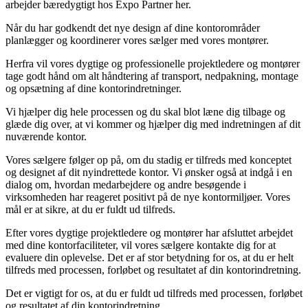
arbejder bæredygtigt hos Expo Partner her.
Når du har godkendt det nye design af dine kontorområder
planlægger og koordinerer vores sælger med vores montører.
Herfra vil vores dygtige og professionelle projektledere og montører
tage godt hånd om alt håndtering af transport, nedpakning, montage
og opsætning af dine kontorindretninger.
Vi hjælper dig hele processen og du skal blot læne dig tilbage og
glæde dig over, at vi kommer og hjælper dig med indretningen af dit
nuværende kontor.
Vores sælgere følger op på, om du stadig er tilfreds med konceptet
og designet af dit nyindrettede kontor. Vi ønsker også at indgå i en
dialog om, hvordan medarbejdere og andre besøgende i
virksomheden har reageret positivt på de nye kontormiljøer. Vores
mål er at sikre, at du er fuldt ud tilfreds.
Efter vores dygtige projektledere og montører har afsluttet arbejdet
med dine kontorfaciliteter, vil vores sælgere kontakte dig for at
evaluere din oplevelse. Det er af stor betydning for os, at du er helt
tilfreds med processen, forløbet og resultatet af din kontorindretning.
Det er vigtigt for os, at du er fuldt ud tilfreds med processen, forløbet
og resultatet af din kontorindretning.