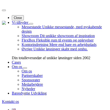
Close
Vi tilbyder
Messestande
Unikke messestande, med nyskabende
design
Showroom
Dit unikke showroom af inspiration
FlexBox
Fleksible rum til events og oplevelser
Kontorindretning
Mere end bare en arbejdsplads
Øvrige
Unikke løsninger skabt med omhu.
Din totalleverandør af unikke løsninger siden 2002
Cases
Om os
Om os
Partnerskaber
Sponsorater
Medarbejdere
Nyheder
Bæredygtig Udvikling
Kontakt os