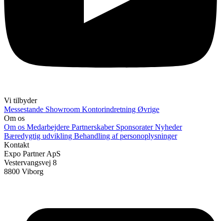
Vi tilbyder
Messestande
Showroom
Kontorindretning
Øvrige
Om os
Om os
Medarbejdere
Partnerskaber
Sponsorater
Nyheder
Bæredygtig udvikling
Behandling af personoplysninger
Kontakt
Expo Partner ApS
Vestervangsvej 8
8800 Viborg