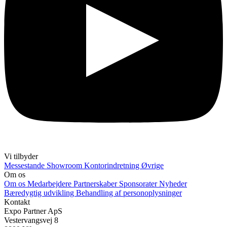
Vi tilbyder
Messestande
Showroom
Kontorindretning
Øvrige
Om os
Om os
Medarbejdere
Partnerskaber
Sponsorater
Nyheder
Bæredygtig udvikling
Behandling af personoplysninger
Kontakt
Expo Partner ApS
Vestervangsvej 8