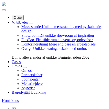
Close
Vi tilbyder
Messestande
Unikke messestande, med nyskabende
design
Showroom
Dit unikke showroom af inspiration
FlexBox
Fleksible rum til events og oplevelser
Kontorindretning
Mere end bare en arbejdsplads
Øvrige
Unikke løsninger skabt med omhu.
Din totalleverandør af unikke løsninger siden 2002
Cases
Om os
Om os
Partnerskaber
Sponsorater
Medarbejdere
Nyheder
Bæredygtig Udvikling
Kontakt os