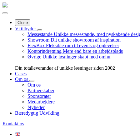
Close
Vi tilbyder
Messestande
Unikke messestande, med nyskabende desi
Showroom
Dit unikke showroom af inspiration
FlexBox
Fleksible rum til events og oplevelser
Kontorindretning
Mere end bare en arbejdsplads
Øvrige
Unikke løsninger skabt med omhu.
Din totalleverandør af unikke løsninger siden 2002
Cases
Om os
Om os
Partnerskaber
Sponsorater
Medarbejdere
Nyheder
Bæredygtig Udvikling
Kontakt os