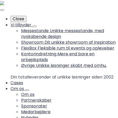
Close
Vi tilbyder
Messestande
Unikke messestande, med
nyskabende design
Showroom
Dit unikke showroom af inspiration
FlexBox
Fleksible rum til events og oplevelser
Kontorindretning
Mere end bare en
arbejdsplads
Øvrige
Unikke løsninger skabt med omhu.
Din totalleverandør af unikke løsninger siden 2002
Cases
Om os
Om os
Partnerskaber
Sponsorater
Medarbejdere
Nyheder