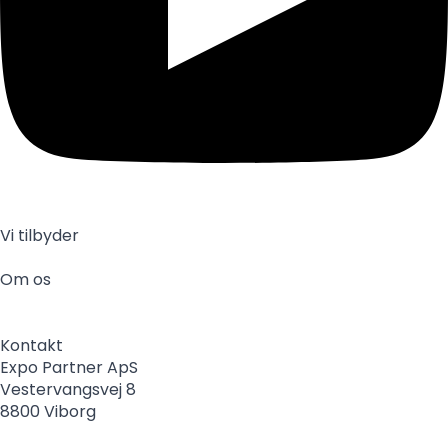
Vi tilbyder
Messestande
Showroom
Kontorindretning
Øvrige
Om os
Om os
Medarbejdere
Partnerskaber
Sponsorater
Nyheder
Bæredygtig udvikling
Behandling af personoplysninger
Kontakt
Expo Partner ApS
Vestervangsvej 8
8800 Viborg