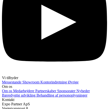
Vi tilbyder
Messestande
Showroom
Kontorindretning
Øvrige
Om os
Om os
Medarbejdere
Partnerskaber
Sponsorater
Nyheder
Bæredygtig udvikling
Behandling af personoplysninger
Kontakt
Expo Partner ApS
Vestervangsvej 8