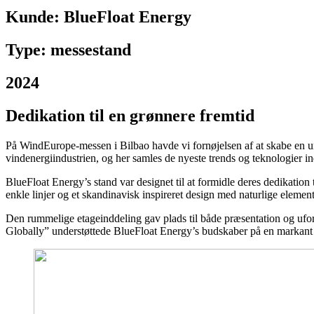
Kunde:
BlueFloat Energy
Type: messestand
2024
Dedikation til en grønnere fremtid
På WindEurope-messen i Bilbao havde vi fornøjelsen af at skabe en 
vindenergiindustrien, og her samles de nyeste trends og teknologier i
BlueFloat Energy’s stand var designet til at formidle deres dedikatio
enkle linjer og et skandinavisk inspireret design med naturlige elem
Den rummelige etageinddeling gav plads til både præsentation og uf
Globally” understøttede BlueFloat Energy’s budskaber på en markant 