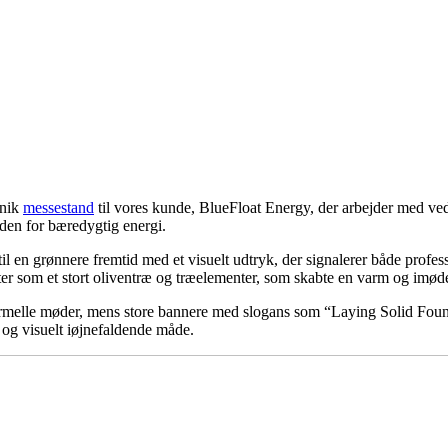
unik
messestand
til vores kunde, BlueFloat Energy, der arbejder med ve
nden for bæredygtig energi.
n til en grønnere fremtid med et visuelt udtryk, der signalerer både pro
enter som et stort oliventræ og træelementer, som skabte en varm og i
ormelle møder, mens store bannere med slogans som “Laying Solid Fou
og visuelt iøjnefaldende måde.