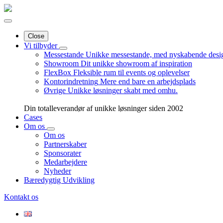
Close
Vi tilbyder
Messestande
Unikke messestande, med nyskabende desi
Showroom
Dit unikke showroom af inspiration
FlexBox
Fleksible rum til events og oplevelser
Kontorindretning
Mere end bare en arbejdsplads
Øvrige
Unikke løsninger skabt med omhu.
Din totalleverandør af unikke løsninger siden 2002
Cases
Om os
Om os
Partnerskaber
Sponsorater
Medarbejdere
Nyheder
Bæredygtig Udvikling
Kontakt os