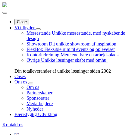
Close
Vi tilbyder
Messestande
Unikke messestande, med nyskabende
design
Showroom
Dit unikke showroom af inspiration
FlexBox
Fleksible rum til events og oplevelser
Kontorindretning
Mere end bare en arbejdsplads
Øvrige
Unikke løsninger skabt med omhu.
Din totalleverandør af unikke løsninger siden 2002
Cases
Om os
Om os
Partnerskaber
Sponsorater
Medarbejdere
Nyheder
Bæredygtig Udvikling
Kontakt os